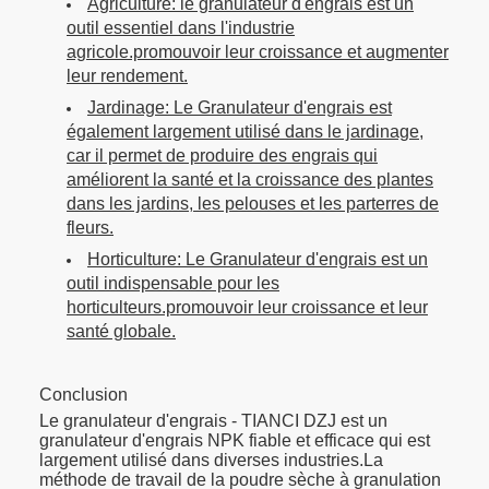
Agriculture: le granulateur d'engrais est un
outil essentiel dans l'industrie
Taille des
agricole.promouvoir leur croissance et augmenter
Φ2,5 à
Φ2,5 à
Φ2,5 à
leur rendement.
granulés
Φ10
Φ10
Φ10
finis
Jardinage: Le Granulateur d'engrais est
également largement utilisé dans le jardinage,
Humidité du
car il permet de produire des engrais qui
2% à 5%
2% à 5%
2% à 5%
améliorent la santé et la croissance des plantes
matériau
dans les jardins, les pelouses et les parterres de
fleurs.
Horticulture: Le Granulateur d'engrais est un
outil indispensable pour les
horticulteurs.promouvoir leur croissance et leur
santé globale.
Conclusion
Le granulateur d'engrais - TIANCI DZJ est un
granulateur d'engrais NPK fiable et efficace qui est
largement utilisé dans diverses industries.La
méthode de travail de la poudre sèche à granulation