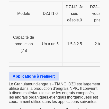
DZJ-I2. Je
DZJ-I3. Je
Modèle
DZJ-I1.0
suis
vous en
désolé.0
prie.0
Capacité de
production
Un à un.5
1.5 à 2.5
2 à 3
(t/h)
Puissance
15 kW
18.5 kW
22 kW
(kw)
Applications à réaliser:
Le Granulateur d'engrais - TIANCI DZJ est largement
Taille du
Φ150x220
Φ150x300
Φ186x300
utilisé dans la production d'engrais NPK. Il convient
rouleau
à divers matériaux tels que les engrais composés,
les engrais organiques,et engrais inorganiquesIl est
couramment utilisé dans les applications suivantes:
Taille de
¥0,5 mm
¥0,5 mm
¥0,5 mm
l'alimentation