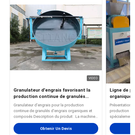
VIDEO
Granulateur d'engrais favorisant la
Ligne de pr
production continue de granulés
organique 
d'engrais organiques et composés
par extrusi
Granulateur d'engrais pour la production
Présentation d
continue de granulés d'engrais organiques et
production d'
composés Description du produit : La machine
spécialement 
de granulation pour litière pour chats à base de
diverses mati
bentonite et d'amidon de manioc est un
poudre telles 
Obtenir Un Devis
équipement spécialisé et efficace conçu pour la
potassium, etc.