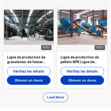
VIDÉO
VIDÉO
Ligne de production de
Ligne de production de
granulateur de fumier
pellets NPK Ligne de
Ligne de production de
production de pelletizer à
granulateur à disque
Vérifiez les détails
disque de compost
Vérifiez les détails
magnétique d'engrais
Obtenir un devis
Obtenir un devis
Load More