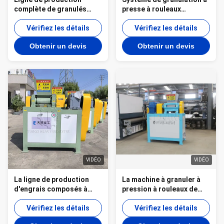
complète de granulés
presse à rouleaux
pour granulateur à
comprimant des matières
extrusion à double
Vérifiez les détails
premières chimiques en
Vérifiez les détails
rouleau
poudre en granulés
Obtenir un devis
Obtenir un devis
VIDÉO
VIDÉO
La ligne de production
La machine à granuler à
d'engrais composés à
pression à rouleaux de
double rouleau
type sec_ L'équipement de
Vérifiez les détails
base pour une production
Vérifiez les détails
efficace de sel de