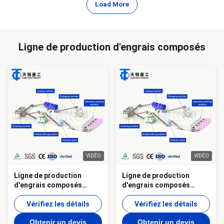
Load More
Ligne de production d'engrais composés
VIDÉO
VIDÉO
Ligne de production
Ligne de production
d'engrais composés
d'engrais composés
offrant des équipements
conçue pour produire des
de granulation, de
Vérifiez les détails
engrais composés par
Vérifiez les détails
séchage et de
séchage par granulation
Obtenir un devis
Obtenir un devis
refroidissement pour la
et par séchage