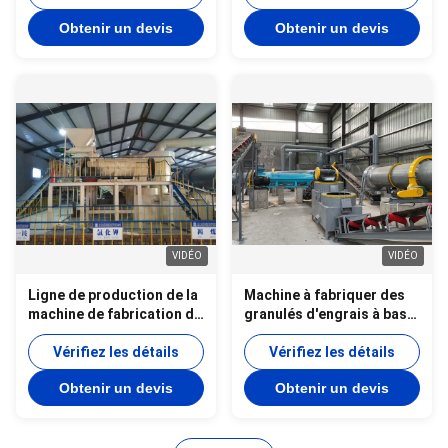
déchets d'équipement
Obtenir un devis
Obtenir un devis
VIDÉO
VIDÉO
Ligne de production de la
Machine à fabriquer des
machine de fabrication de
granulés d'engrais à base
granules d'engrais verts
de fumier de poulet,
Vérifiez les détails
chaîne de production
Vérifiez les détails
d'engrais organiques -
Obtenir un devis
Obtenir un devis
nouveau type de
granulateur d'engrais