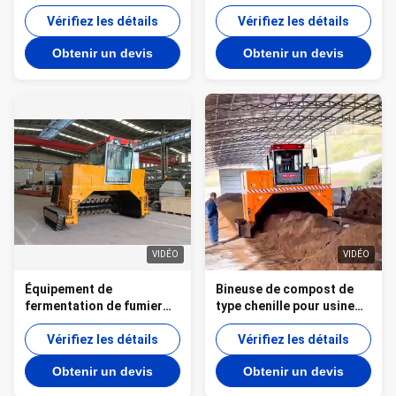
organique de type chenille
de fabrication d'engrais
pour décomposition
Vérifiez les détails
organiques
Vérifiez les détails
aérobie en tas au sol
Obtenir un devis
Obtenir un devis
VIDÉO
VIDÉO
Équipement de
Bineuse de compost de
fermentation de fumier
type chenille pour usine
organique - Retourneur
de fabrication d'engrais
de compost
Vérifiez les détails
organiques
Vérifiez les détails
Obtenir un devis
Obtenir un devis