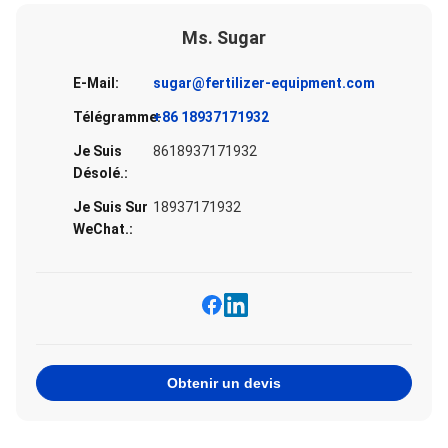
Ms. Sugar
E-Mail:
sugar@fertilizer-equipment.com
Télégramme:
+86 18937171932
Je Suis
8618937171932
Désolé.:
Je Suis Sur
18937171932
WeChat.:
Obtenir un devis