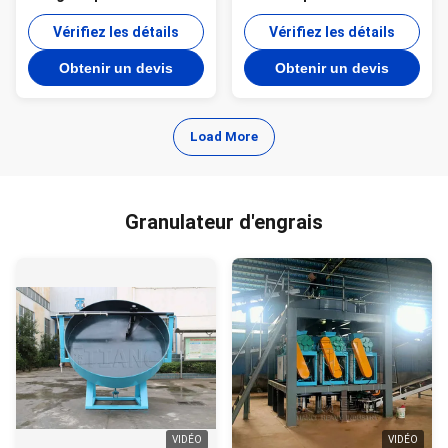
granulés composés NPK
granulation line for
avec technologie
Vérifiez les détails
Fertilizer Granulating
Vérifiez les détails
d'extrusion à rouleaux et
Machine
Obtenir un devis
Obtenir un devis
fonctionnement économe
en énergie
Load More
Granulateur d'engrais
VIDÉO
VIDÉO