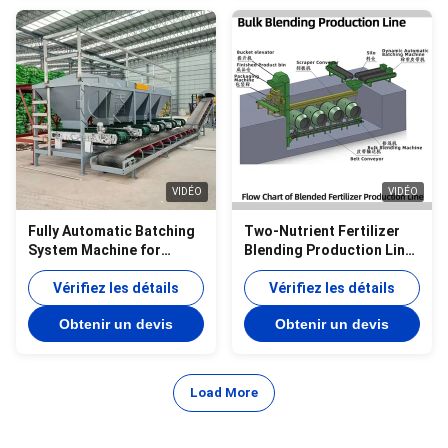
VIDÉO
VIDÉO
Fully Automatic Batching
Two-Nutrient Fertilizer
System Machine for
Blending Production Line
Fertilizer bulk Blending
of Potassium &
Equipment
Vérifiez les détails
Ammonium Fertilizer
Vérifiez les détails
Granule Blending
Obtenir un devis
Obtenir un devis
Equipment
Load More