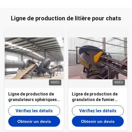
Ligne de production de litière pour chats
VIDÉO
VIDÉO
Ligne de production de
Ligne de production de
granulateurs sphériques
granulation de fumier
de granules Ligne de
Ligne de production de
production de
Vérifiez les détails
granulateur à disque de
Vérifiez les détails
granulateurs à disque
bentonite
Obtenir un devis
Obtenir un devis
d'engrais biologiques