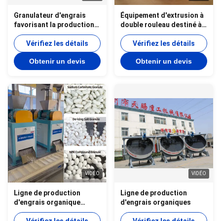
Granulateur d'engrais
Équipement d'extrusion à
favorisant la production
double rouleau destiné à
continue de granulés
la granulation d'engrais
d'engrais organiques et
Vérifiez les détails
composés
Vérifiez les détails
composés
Obtenir un devis
Obtenir un devis
VIDÉO
VIDÉO
Ligne de production
Ligne de production
d'engrais organique
d'engrais organiques
composé par granulation