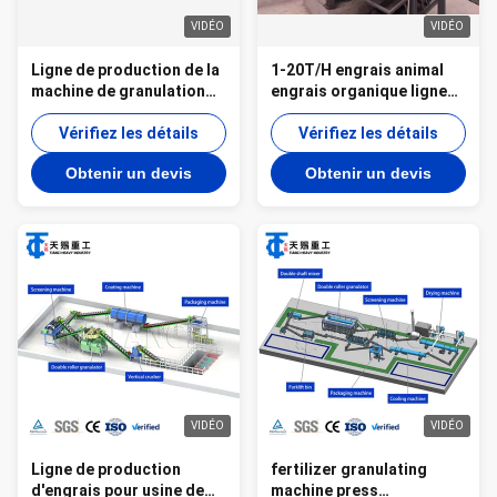
VIDÉO
VIDÉO
Ligne de production de la
1-20T/H engrais animal
machine de granulation
engrais organique ligne
d'engrais organiques
de granulation
Granulateur de fumier de
Vérifiez les détails
granulateur à disque pour
Vérifiez les détails
poulet
déchets organiques
Obtenir un devis
Obtenir un devis
VIDÉO
VIDÉO
Ligne de production
fertilizer granulating
d'engrais pour usine de
machine press