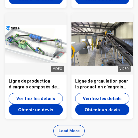
production de granulés
d'engrais uniformes
VIDÉO
VIDÉO
Ligne de production
Ligne de granulation pour
d'engrais composés de
la production d'engrais
fumier de vache
composés NPK pour
Vérifiez les détails
granulés organiques et
Vérifiez les détails
inorganiques
Obtenir un devis
Obtenir un devis
Load More