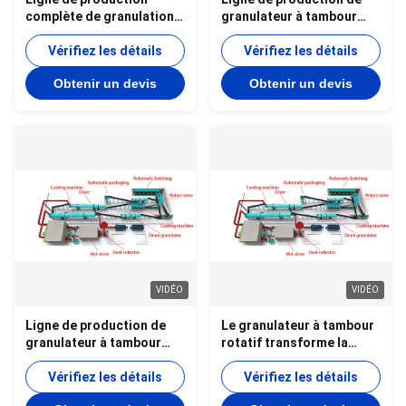
complète de granulation
granulateur à tambour
de tambour pour la
rotatif pour engrais
granulation d'engrais
Vérifiez les détails
organique avec
Vérifiez les détails
organiques avec une
équipement intégré et
Obtenir un devis
Obtenir un devis
capacité annuelle de 10
capacité de production de
000 tonnes
10 000 tonnes par an
VIDÉO
VIDÉO
Ligne de production de
Le granulateur à tambour
granulateur à tambour
rotatif transforme la
haute capacité pour
poudre de phosphate en
granulés d'engrais
Vérifiez les détails
granulés sphériques
Vérifiez les détails
organiques