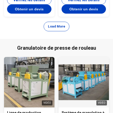
par extrusion à double
Vérifiez les détails
Vérifiez les détails
rouleau
Obtenir un devis
Obtenir un devis
Load More
Granulatoire de presse de rouleau
VIDÉO
VIDÉO
Ligne de production
Système de granulation à