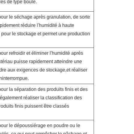
lés de type boule.
é pour le séchage après granulation, de sorte
pidement réduire l'humidité à haute
e pour le stockage et permet une production
pour refroidir et éliminer l'humidité après
tériau puisse rapidement atteindre une
re aux exigences de stockage,et réaliser
ininterrompue.
 pour la séparation des produits finis et des
également réaliser la classification des
roduits finis puissent être classés
é pour le dépoussiérage en poudre ou le
ulés, ce qui peut empêcher le gâchage et