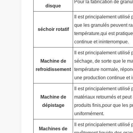
Pour la fabrication de granu
disque
Il est principalement utilis
que les granulés peuvent ra
séchoir rotatif
température,qui est pratiqu
continue et ininterrompue.
Il est principalement utilisé 
Machine de
séchage, de sorte que le ma
refroidissement
température normale, répond
une production continue et 
Il est principalement utilisé
Machine de
matériaux retournés et peut 
dépistage
produits finis,pour que les p
uniformément.
Il est principalement utilis
Machines de
revêtement liquide des gran