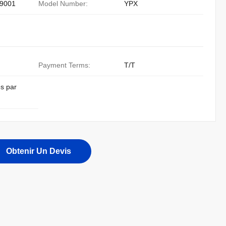
9001
Model Number:
YPX
Payment Terms:
T/T
s par
Obtenir Un Devis