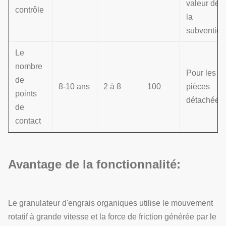
valeur de
contrôle
la
subvention
Le
nombre
Pour les
de
8-10 ans
2 à 8
100
pièces
points
détachées:
de
contact
Avantage de la fonctionnalité:
Le granulateur d'engrais organiques utilise le mouvement
rotatif à grande vitesse et la force de friction générée par le