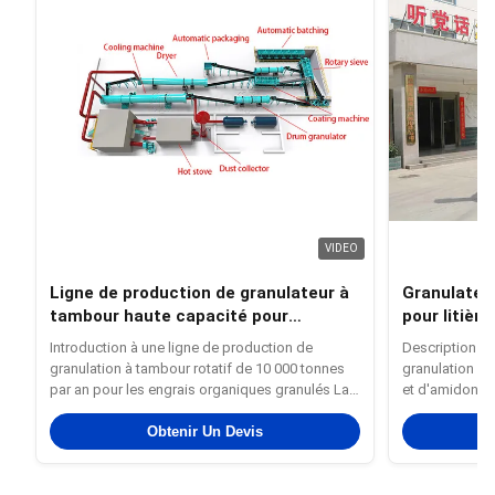
VIDEO
Ligne de production de granulateur à
Granulateur
tambour haute capacité pour
pour litièr
granulés d'engrais organiques
pour ligne 
Introduction à une ligne de production de
Description du
pour chats
granulation à tambour rotatif de 10 000 tonnes
granulation de
par an pour les engrais organiques granulés La
et d'amidon d
ligne de production de granulés d'engrais
spécialisé et 
organiques de 10 000 tonnes par an est une
Obtenir Un Devis
depellets de l
ligne de production standardisée et automatisée
techniques av
conçue pour les grandes et ...
à disqueavec u