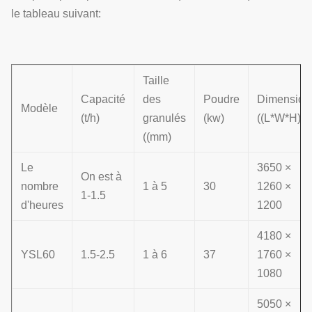
le tableau suivant:
Taille
Capacité
des
Poudre
Dimension
Modèle
(t/h)
granulés
(kw)
((L*W*H)
((mm)
Le
3650 ×
On est à
nombre
1 à 5
30
1260 ×
1-1.5
d'heures
1200
4180 ×
YSL60
1.5-2.5
1 à 6
37
1760 ×
1080
5050 ×