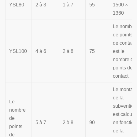
YSL80
2 à 3
1 à 7
55
1500 ×
1360
Le nombre
de points
de contact
YSL100
4 à 6
2 à 8
75
est le
nombre de
points de
contact.
Le montant
de la
Le
subvention
nombre
est calculé
de
5 à 7
2 à 8
90
en fonction
points
de la
de