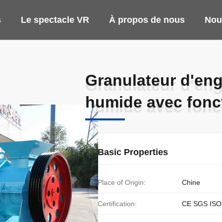
s
Le spectacle VR
À propos de nous
Nou
Granulateur d'eng
Granulateur d'eng
humide avec fonc
humide avec fonc
Basic Properties
Place of Origin:
Chine
Certification:
CE SGS ISO