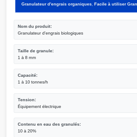
Granulateur d'engrais organiques
,
Facile à utiliser Gr
Nom du produit:
Granulateur d'engrais biologiques
Taille de granule:
1 à 8 mm
Capacité:
1 à 10 tonnes/h
Tension:
Équipement électrique
Contenu en eau des granulés:
10 à 20%