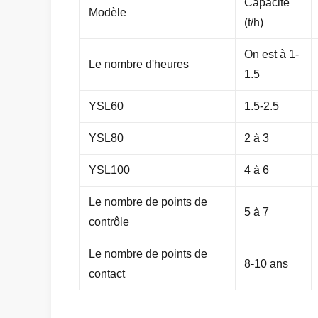
Capacité
Modèle
(t/h)
On est à 1-
Le nombre d'heures
1.5
YSL60
1.5-2.5
YSL80
2 à 3
YSL100
4 à 6
Le nombre de points de
5 à 7
contrôle
Le nombre de points de
8-10 ans
contact