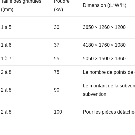
Taille des granulés
Poudre
Dimension ((L*W*H)
((mm)
(kw)
1 à 5
30
3650 × 1260 × 1200
1 à 6
37
4180 × 1760 × 1080
1 à 7
55
5050 × 1500 × 1360
2 à 8
75
Le nombre de points de c
Le montant de la subvent
2 à 8
90
subvention.
2 à 8
100
Pour les pièces détaché