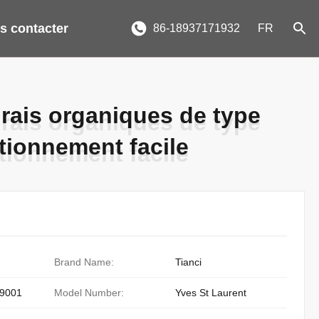
s contacter
86-18937171932
FR
rais organiques de type
rais organiques de type
tionnement facile
tionnement facile
Brand Name:
Tianci
9001
Model Number:
Yves St Laurent