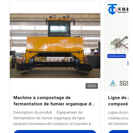
VIDEO
Machine à compostage de
Ligne de pr
fermentation de fumier organique de
composés c
type chenille pour décomposition
engrais co
Description du produit Équipement de
Ligne de prod
aérobie en tas au sol
granulation
fermentation du fumier organique de type
rouleau pour 
rampant tourneuse de compost Le tourneur à
de fonctionne
chenille adopte un procédé de fermentation à
de granulateur