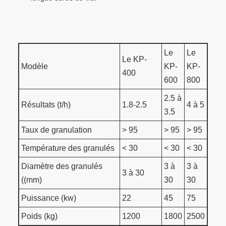
Le
Le
Le KP-
Modèle
KP-
KP-
400
600
800
2.5 à
Résultats (t/h)
1.8-2.5
4 à 5
3.5
Taux de granulation
> 95
> 95
> 95
Température des granulés
< 30
< 30
< 30
Diamètre des granulés
3 à
3 à
3 à 30
((mm)
30
30
Puissance (kw)
22
45
75
Poids (kg)
1200
1800
2500