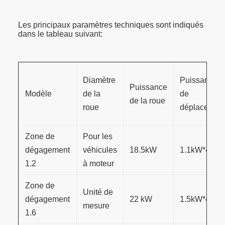
Les principaux paramètres techniques sont indiqués
dans le tableau suivant:
Diamètre
Puissance
Puissance
Modèle
de la
de
de la roue
roue
déplacemen
Zone de
Pour les
dégagement
véhicules
18.5
kW
1.1
kW
*4
1.2
à moteur
Zone de
Unité de
dégagement
22 kW
1.5
kW
*4
mesure
1.6