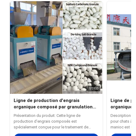
VIDEO
Ligne de production d'engrais
Ligne de pr
organique composé par granulation
organiques
par extrusion à double rouleau
Présentation du produit: Cette ligne de
Description du 
production d'engrais composés est
pour chats à 
spécialement conçue pour le traitement de
manioc est un 
diverses matières premières chimiques en
conçu pour la 