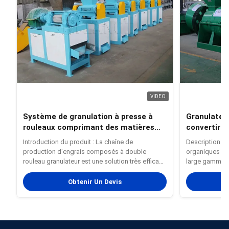
VIDEO
Système de granulation à presse à
Granulateur
rouleaux comprimant des matières
convertir l
premières chimiques en poudre en
paille et l
Introduction du produit : La chaîne de
Description du
granulés
production d'engrais composés à double
organiques exc
rouleau granulateur est une solution très efficace
large gamme d
et polyvalente conçue pour transformer les
les résidus vég
matières premières chimiques en poudre telles
les feuilles;d
Obtenir Un Devis
que NPK, MAP, DAP, chlorure de potassium et
laitier et les 
autres poudres fines en granulés ...
des os d...