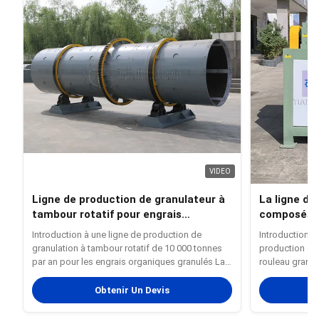
VIDEO
Ligne de production de granulateur à
La ligne de
tambour rotatif pour engrais
composés à
organique avec équipement intégré et
Introduction à une ligne de production de
Introduction d
capacité de production de 10 000
granulation à tambour rotatif de 10 000 tonnes
production d'
tonnes par an
par an pour les engrais organiques granulés La
rouleau granul
ligne de production de granulés d'engrais
et polyvalente
organiques de 10 000 tonnes par an est une
matières prem
Obtenir Un Devis
ligne de production standardisée et automatisée
que NPK, MAP, 
conçue pour les grandes et ...
autres poudres 