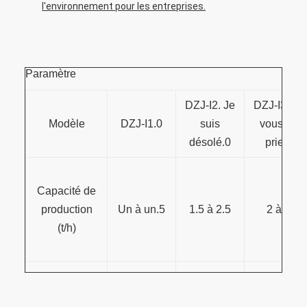
l'environnement pour les entreprises.
Paramètre
DZJ-I2. Je
DZJ-I3. Je
Modèle
DZJ-I1.0
suis
vous en
désolé.0
prie.0
Capacité de
production
Un à un.5
1.5 à 2.5
2 à 3
(t/h)
Puissance
15 kW
18.5 kW
22 kW
(kw)