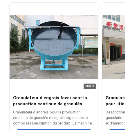
VIDEO
Granulateur d'engrais favorisant la
Granulateur
production continue de granulés
pour litièr
d'engrais organiques et composés
pour ligne 
Granulateur d'engrais pour la production
Description du
pour chats
continue de granulés d'engrais organiques et
granulation de
composés Description du produit : La machine
et d'amidon d
de granulation pour litière pour chats à base de
spécialisé et 