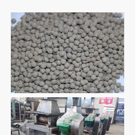
Taille du
Φ150x220
Φ150x300
Φ186x300
rouleau
Taille de
¥0,5 mm
¥0,5 mm
¥0,5 mm
l'alimentation
Taille des
Φ2,5 à
Φ2,5 à
Φ2,5 à
granulés
Φ10
Φ10
Φ10
finis
Humidité du
2% à 5%
2% à 5%
2% à 5%
matériau