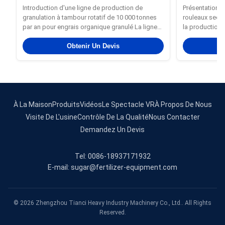
granulation d'engrais organiques avec
de base pou
Introduction d'une ligne de production de
Présentation d
une capacité annuelle de 10 000
de sel de d
granulation à tambour rotatif de 10 000 tonnes
rouleaux secs 
tonnes
par an pour engrais organique granulé La ligne
la production
de production d'engrais organique granulé de
utilisent une 
10 000 tonnes/an est une ligne de production
Obtenir Un Devis
fermée, très é
standardisée et automatisée conçue pour les
poussière.De p
entreprises de production d...
le concassage e
À La Maison
Produits
Vidéos
Le Spectacle VR
À Propos De Nous
Visite De L'usine
Contrôle De La Qualité
Nous Contacter
Demandez Un Devis
Tel: 0086-18937171932
E-mail: sugar@fertilizer-equipment.com
© 2026 Zhengzhou Tianci Heavy Industry Machinery Co., Ltd.. All Rights
Reserved.