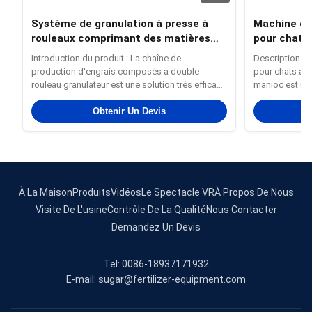
Système de granulation à presse à
Machine de 
rouleaux comprimant des matières
pour chats 
premières chimiques en poudre en
Ligne de pr
Introduction du produit : La chaîne de
Description du 
granulés
chats
production d'engrais composés à double
pour chats à 
rouleau granulateur est une solution très efficace
manioc est un 
et polyvalente conçue pour transformer les
conçu pour la 
matières premières chimiques en poudre telles
Obtenir Un Devis
pour chats de 
que NPK, MAP, DAP, chlorure de potassium et
technologie d
autres poudres fines en granulés ...
avec un contrô
À La Maison
Produits
Vidéos
Le Spectacle VR
À Propos De Nous
Visite De L'usine
Contrôle De La Qualité
Nous Contacter
Demandez Un Devis
Tel: 0086-18937171932
E-mail: sugar@fertilizer-equipment.com