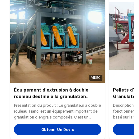
VIDEO
Équipement d'extrusion à double
Pellets d'en
rouleau destiné à la granulation
Granulateu
d'engrais composés
d'engrais o
Présentation du produit : Le granulateur à double
Description du
rouleau Tianci est un équipement important de
fonctionnemen
granulation d'engrais composés. C'est un
basé sur la for
équipement de type extrusion qui utilise la force
rotation du di
physique pour extruder des matériaux secs en
provoque la ma
Obtenir Un Devis
granulés. Comparé à d'autres granulateurs, les
presséDans le