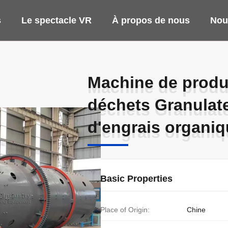
s
Le spectacle VR
À propos de nous
Nou
Machine de produc
Machine de produc
déchets Granulate
déchets Granulate
d'engrais organi
d'engrais organi
Basic Properties
Place of Origin:
Chine