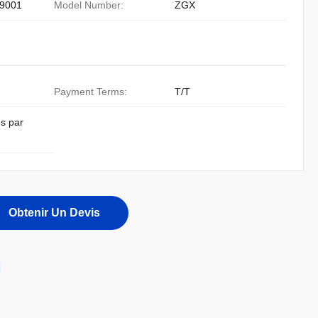
9001
Model Number:
ZGX
Payment Terms:
T/T
s par
Obtenir Un Devis