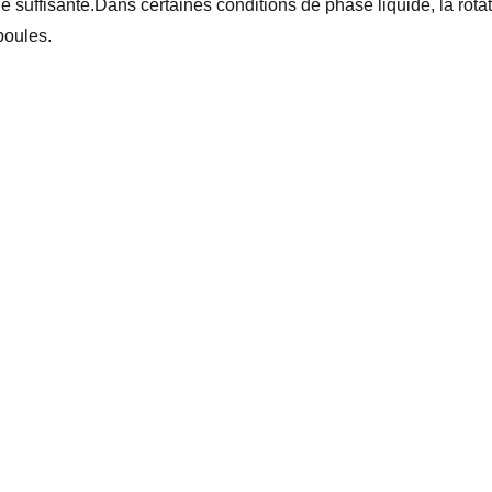
que suffisante.Dans certaines conditions de phase liquide, la rota
boules.