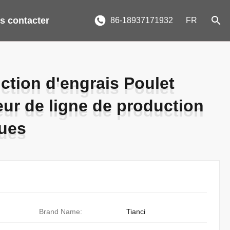
s contacter
86-18937171932
FR
tion d'engrais Poulet
tion d'engrais Poulet
ur de ligne de production
ur de ligne de production
ques
ques
Brand Name:
Tianci