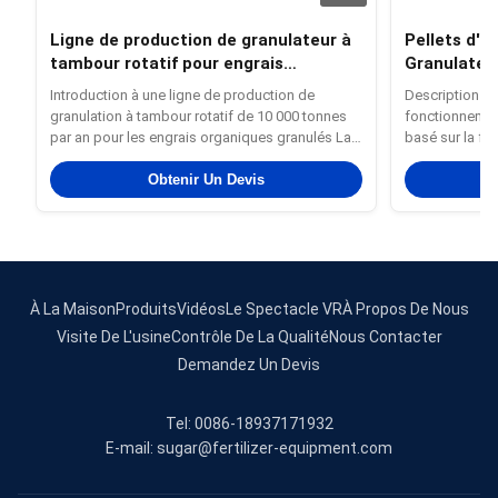
Ligne de production de granulateur à
Pellets d'en
tambour rotatif pour engrais
Granulateu
organique avec équipement intégré et
d'engrais o
Introduction à une ligne de production de
Description du
capacité de production de 10 000
granulation à tambour rotatif de 10 000 tonnes
fonctionnemen
tonnes par an
par an pour les engrais organiques granulés La
basé sur la for
ligne de production de granulés d'engrais
rotation du di
organiques de 10 000 tonnes par an est une
Obtenir Un Devis
provoque la ma
ligne de production standardisée et automatisée
presséDans le
conçue pour les grandes et ...
l'intérieur du d
À La Maison
Produits
Vidéos
Le Spectacle VR
À Propos De Nous
Visite De L'usine
Contrôle De La Qualité
Nous Contacter
Demandez Un Devis
Tel: 0086-18937171932
E-mail: sugar@fertilizer-equipment.com